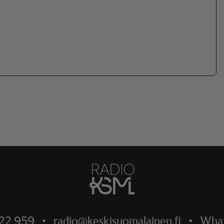
522 959
•
radio@keskisuomalainen.fi
•
Wha