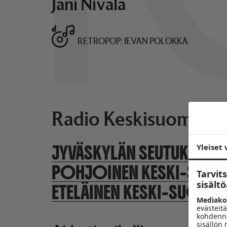
Jani Nivala
RETROPOP
IEVAN POLOKKA
Radio Keskisuomalai
JYVÄSKYLÄN SEUTUKUNTA
Yleiset 
POHJOINEN KESKI-SUO
Tarvi
sisält
ETELÄINEN KESKI-SUOMI
Mediako
evästeitä
kohdenne
sisällön