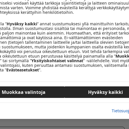
iseksi voidaan käyttää tarkkoja sijaintitietoja ja laitteen ominaisuu
mista varten. Voimme yhdistää evästeillä kerättyjä verkkokäyttäytym
teyksissä kerättyihin henkilötietoihin.
o Keski-Suomeen! Radio Keskisuomalainen on Keski-Suomen
mistä maakunnassa puhutaan. Teemme juonnettua suoraa
la ”
Hyväksy kaikki
” annat suostumuksesi yllä mainittuihin tarkoit
vustolla. Ilman suostumustasi sisältöä tai mainontaa ei personoida, 
 päivänä. Paikallisten puheenaiheiden ja uutisten lisäksi
ä paljon mainontaa kuin aiemmin. Huomaathan, että erityiset tarko
amme myös suorana lähetyksenä kaikki JYPin liigaottelut
ttämättömiä ja ovat käytössä aina. Ei-välttämättömien evästeiden
en (tietojen tallentaminen laitteelle ja/tai laitteella olevien tietojen
 suostumukseen, mutta joidenkin kumppanien osalta evästeillä ke
tkokäyttö voi perustua oikeutettuun etuun. Voit tehdä tarkempia val
a oikeutettuun etuun perustuvaa käsittelyä painamalla alla ”
Muokk
oisessa Keski-Suomessa 95,4 ja Jämsän seudulla 92,8.
” tai siirtymällä ”
Yksityiskohtaiset valinnat
” -välilehdelle. Voit m
 on Radio Keskisuomalainen.
valintojasi, kuten peruuttaa antamasi suostumuksen, valitsemalla 
ta ”
Evästeasetukset
”.
Muokkaa valintoja
Hyväksy kaikki
Sähköposti
Tietosuo