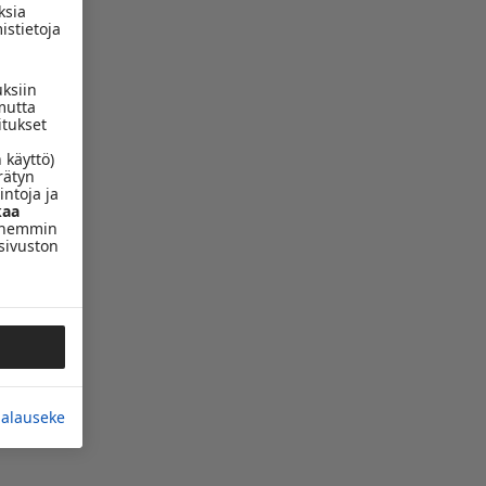
ksia
istietoja
uksiin
mutta
itukset
 käyttö)
rätyn
intoja ja
aa
yöhemmin
sivuston
jalauseke