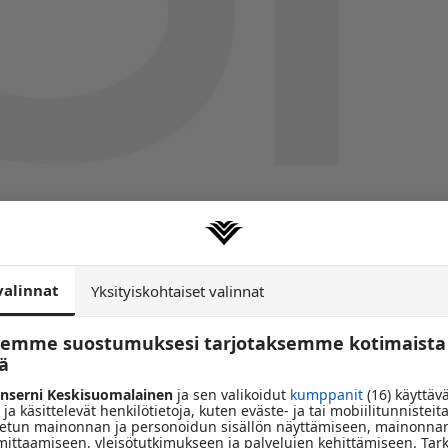
nen
95,9MHz
valinnat
Yksityiskohtaiset valinnat
MI
95,4MHz
tsemme suostumuksesi tarjotaksemme kotimaista
öä
92,8MHz
nserni Keskisuomalainen
ja sen valikoidut
kumppanit
(16) käyttäv
 ja käsittelevät henkilötietoja, kuten eväste- ja tai mobiilitunnisteita
tun mainonnan ja personoidun sisällön näyttämiseen, mainonnan
 mittaamiseen, yleisötutkimukseen ja palvelujen kehittämiseen. Tar