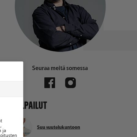
Seuraa meitä somessa
KILPAILUT
ät
,
Suu suutelukuntoon
 ja
koitusten