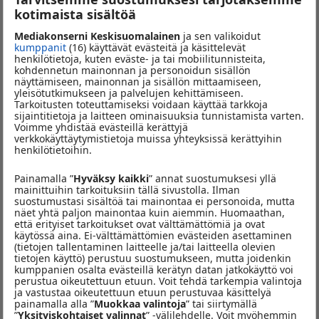
kotimaista sisältöä
Ravintola Elon 50 € arvoisia lahjakortteja
. Lisäksi kaikki
kilpailuun osallistuneet saavat
kuukausittain vaihtuvan edun
Mediakonserni Keskisuomalainen
ja sen valikoidut
sähköpostiinsa. Edun saa lunastettua näyttämällä
kumppanit
(16) käyttävät evästeitä ja käsittelevät
henkilötietoja, kuten eväste- ja tai mobiilitunnisteita,
kakkupelaajaäänestyksen paluusähköpostia.
kohdennetun mainonnan ja personoidun sisällön
näyttämiseen, mainonnan ja sisällön mittaamiseen,
Elosen kakkupelaaja julkistetaan lähetyksessä heti ottelun
yleisötutkimukseen ja palvelujen kehittämiseen.
Tarkoitusten toteuttamiseksi voidaan käyttää tarkkoja
päättymisen jälkeen.
sijaintitietoja ja laitteen ominaisuuksia tunnistamista varten.
Voimme yhdistää evästeillä kerättyjä
verkkokäyttäytymistietoja muissa yhteyksissä kerättyihin
henkilötietoihin.
Painamalla ”
Hyväksy kaikki
” annat suostumuksesi yllä
mainittuihin tarkoituksiin tällä sivustolla. Ilman
suostumustasi sisältöä tai mainontaa ei personoida, mutta
näet yhtä paljon mainontaa kuin aiemmin. Huomaathan,
että erityiset tarkoitukset ovat välttämättömiä ja ovat
käytössä aina. Ei-välttämättömien evästeiden asettaminen
(tietojen tallentaminen laitteelle ja/tai laitteella olevien
tietojen käyttö) perustuu suostumukseen, mutta joidenkin
kumppanien osalta evästeillä kerätyn datan jatkokäyttö voi
perustua oikeutettuun etuun. Voit tehdä tarkempia valintoja
ja vastustaa oikeutettuun etuun perustuvaa käsittelyä
painamalla alla ”
Muokkaa valintoja
” tai siirtymällä
”
Yksityiskohtaiset valinnat
” -välilehdelle. Voit myöhemmin