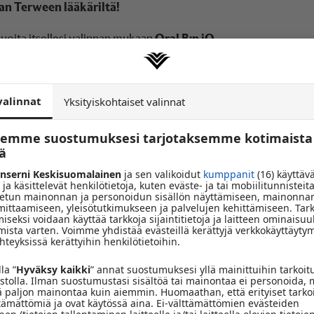
an Terween lääkäriltä!
 voita itsellesi valinnan mukaan
Oral B:n iO
Miehen laaja laboratoriopaketti
(arvo 104,90 €).
myksiin Radio Keskisuomalaisen suorassa lähetyksessä
25.11.
valinnat
Yksityiskohtaiset valinnat
tsemme suostumuksesi tarjotaksemme kotimaista
öä
nserni Keskisuomalainen
ja sen valikoidut
kumppanit
(16) käyttäv
 ja käsittelevät henkilötietoja, kuten eväste- ja tai mobiilitunnisteita
tun mainonnan ja personoidun sisällön näyttämiseen, mainonnan
 mittaamiseen, yleisötutkimukseen ja palvelujen kehittämiseen. Tar
iseksi voidaan käyttää tarkkoja sijaintitietoja ja laitteen ominaisuu
mista varten. Voimme yhdistää evästeillä kerättyjä verkkokäyttäytym
teyksissä kerättyihin henkilötietoihin.
la ”
Hyväksy kaikki
” annat suostumuksesi yllä mainittuihin tarkoit
vustolla. Ilman suostumustasi sisältöä tai mainontaa ei personoida, 
ä paljon mainontaa kuin aiemmin. Huomaathan, että erityiset tarko
ttämättömiä ja ovat käytössä aina. Ei-välttämättömien evästeiden