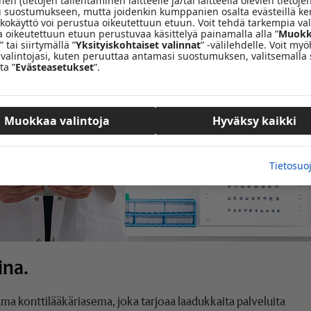
en (tietojen tallentaminen laitteelle ja/tai laitteella olevien tietojen
 suostumukseen, mutta joidenkin kumppanien osalta evästeillä ke
tkokäyttö voi perustua oikeutettuun etuun. Voit tehdä tarkempia val
a oikeutettuun etuun perustuvaa käsittelyä painamalla alla ”
Muokk
” tai siirtymällä ”
Yksityiskohtaiset valinnat
” -välilehdelle. Voit m
valintojasi, kuten peruuttaa antamasi suostumuksen, valitsemalla 
ta ”
Evästeasetukset
”.
Muokkaa valintoja
Hyväksy kaikki
Tietosuo
ina.
ma konttilääkäriasema, joka tarjoaa laadukkaita palveluita