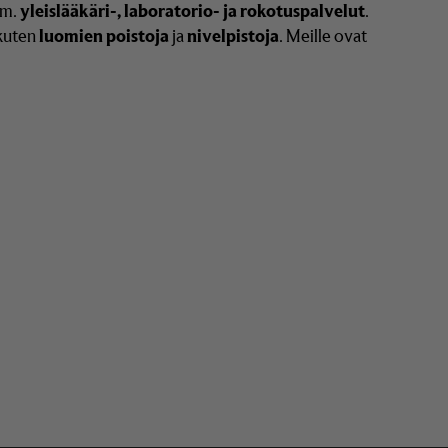
m.
yleislääkäri-, laboratorio- ja rokotuspalvelut
.
kuten
luomien poistoja
ja
nivelpistoja
. Meille ovat