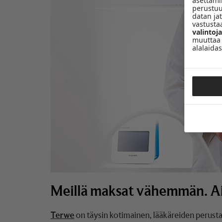
asettamin
perustuu
datan ja
vastusta
valintoja
muuttaa 
alalaidas
Meillä maksat vähemmän. A
Terwe
on täysin kotimainen, lääkäreiden perusta