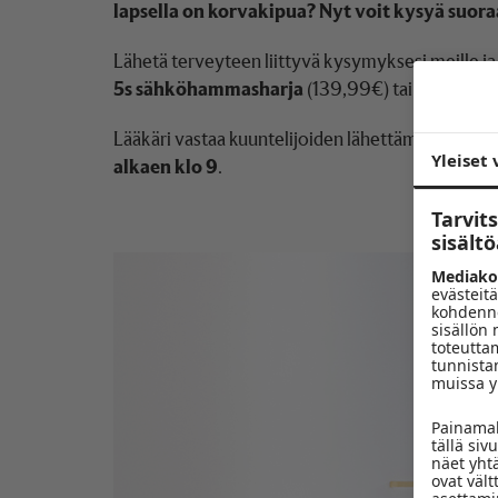
lapsella on korvakipua? Nyt voit kysyä suora
Lähetä terveyteen liittyvä kysymyksesi meille ja
5s sähköhammasharja
(139,99€) tai
Naisen
tai
Lääkäri vastaa kuuntelijoiden lähettämiin kysy
Yleiset 
alkaen klo 9
.
Tarvi
sisält
Mediako
evästeitä
kohdenne
sisällön
toteuttam
tunnista
muissa yh
Painamal
tällä si
näet yht
ovat väl