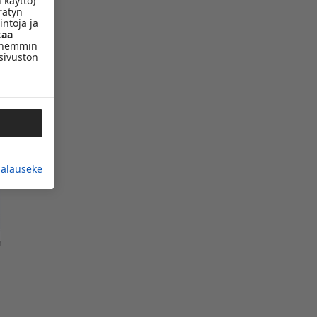
 käyttö)
rätyn
intoja ja
aa
yöhemmin
sivuston
jalauseke