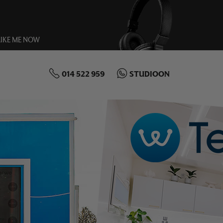
IKE ME NOW
014 522 959
STUDIOON