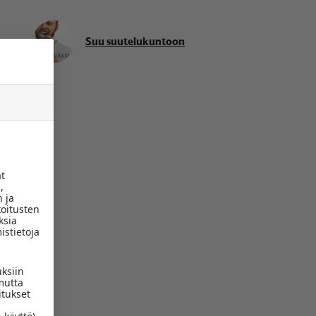
Suu suutelukuntoon
ät
,
 ja
koitusten
ksia
istietoja
uksiin
mutta
itukset