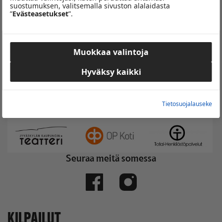
suostumuksen, valitsemalla sivuston alalaidasta
”
Evästeasetukset
”.
Muokkaa valintoja
Hyväksy kaikki
Yhteistyössä
Tietosuojalauseke
Seuraa meitä somessa
KILPAILUT