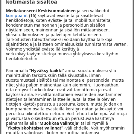
kotimaista sisältöä
tuntee kumman?
Mediakonserni Keskisuomalainen
ja sen valikoidut
kumppanit
(16) käyttävät evästeitä ja käsittelevät
Osallistu kisaan jättämällä yhteystietosi alla olevalla lomakkeella.
henkilötietoja, kuten eväste- ja tai mobiilitunnisteita,
kohdennetun mainonnan ja personoidun sisällön
Palkintoina kisassa on muun muassa Jyväskylän
näyttämiseen, mainonnan ja sisällön mittaamiseen,
yleisötutkimukseen ja palvelujen kehittämiseen.
kaupunginteatterin lippuja sekä muita
Tarkoitusten toteuttamiseksi voidaan käyttää tarkkoja
yhteistyökumppaneidemme erinomaisia palkintoja!
sijaintitietoja ja laitteen ominaisuuksia tunnistamista varten.
Voimme yhdistää evästeillä kerättyjä
verkkokäyttäytymistietoja muissa yhteyksissä kerättyihin
henkilötietoihin.
Kilpailun sinulle tarjoaa:
Painamalla ”
Hyväksy kaikki
” annat suostumuksesi yllä
mainittuihin tarkoituksiin tällä sivustolla. Ilman
suostumustasi sisältöä tai mainontaa ei personoida, mutta
näet yhtä paljon mainontaa kuin aiemmin. Huomaathan,
että erityiset tarkoitukset ovat välttämättömiä ja ovat
käytössä aina. Ei-välttämättömien evästeiden asettaminen
(tietojen tallentaminen laitteelle ja/tai laitteella olevien
tietojen käyttö) perustuu suostumukseen, mutta joidenkin
kumppanien osalta evästeillä kerätyn datan jatkokäyttö voi
perustua oikeutettuun etuun. Voit tehdä tarkempia valintoja
ja vastustaa oikeutettuun etuun perustuvaa käsittelyä
painamalla alla ”
Muokkaa valintoja
” tai siirtymällä
”
Yksityiskohtaiset valinnat
” -välilehdelle. Voit myöhemmin
muuttaa valintojasi, kuten peruuttaa antamasi