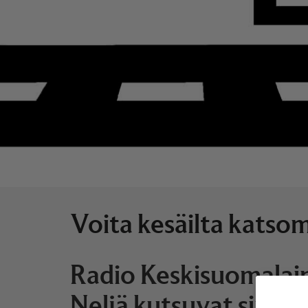
Voita kesäilta katso
Radio Keskisuomalain
Neljä kutsuvat sinut 