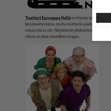
Teatteri Eurooppa Neljä
on hyvän tuulen kansan
kesäteattereista, mutta teatterin päätoiminen ty
missä sitä ei ole. Näytelmät yhdistelevät draama
niissä on aina onnellinen loppu.