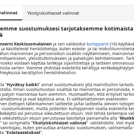
esän hauskimpaan
valinnat
Yksityiskohtaiset valinnat
tsemme suostumuksesi tarjotaksemme kotimaista
öä
ä voisi mennä pieleen? ”Perhe edellä puuhun” on uusi ja
nserni Keskisuomalainen
ja sen valikoidut
kumppanit
(16) käyttäv
 ja käsittelevät henkilötietoja, kuten eväste- ja tai mobiilitunnisteita
killä, vaikka sitten väkisin.
tun mainonnan ja personoidun sisällön näyttämiseen, mainonnan
 mittaamiseen, yleisötutkimukseen ja palvelujen kehittämiseen. Tar
iseksi voidaan käyttää tarkkoja sijaintitietoja ja laitteen ominaisuu
, voit voittaa liput kahdelle Perhe edellä puuhun -
mista varten. Voimme yhdistää evästeillä kerättyjä verkkokäyttäytym
välisenä aikana.
teyksissä kerättyihin henkilötietoihin.
la ”
Hyväksy kaikki
” annat suostumuksesi yllä mainittuihin tarkoit
esken Radio Keskisuomalaisen aamupäivässä (ma-pe klo 6-11)
vustolla. Ilman suostumustasi sisältöä tai mainontaa ei personoida, 
ä paljon mainontaa kuin aiemmin. Huomaathan, että erityiset tarko
ttämättömiä ja ovat käytössä aina. Ei-välttämättömien evästeiden
en (tietojen tallentaminen laitteelle ja/tai laitteella olevien tietojen
 suostumukseen, mutta joidenkin kumppanien osalta evästeillä ke
tkokäyttö voi perustua oikeutettuun etuun. Voit tehdä tarkempia val
a oikeutettuun etuun perustuvaa käsittelyä painamalla alla ”
Muokk
” tai siirtymällä ”
Yksityiskohtaiset valinnat
” -välilehdelle. Voit m
valintojasi, kuten peruuttaa antamasi suostumuksen, valitsemalla 
ta ”
Evästeasetukset
”.