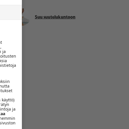
Suu suutelukuntoon
ät
,
 ja
koitusten
ksia
istietoja
uksiin
mutta
itukset
 käyttö)
rätyn
intoja ja
aa
yöhemmin
sivuston