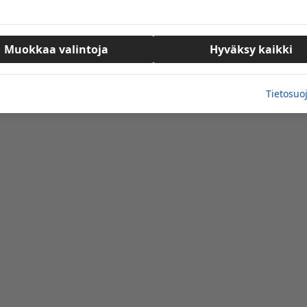
teatteri. Monet tuntevat teatterin sen suosituista
Muokkaa valintoja
Hyväksy kaikki
ö on kiertää Suomea ja viedä laadukasta teatteria myös sinne,
a, huumoria sekä musiikkia, ja perustamisajatuksen mukaisesti
Tietosuo