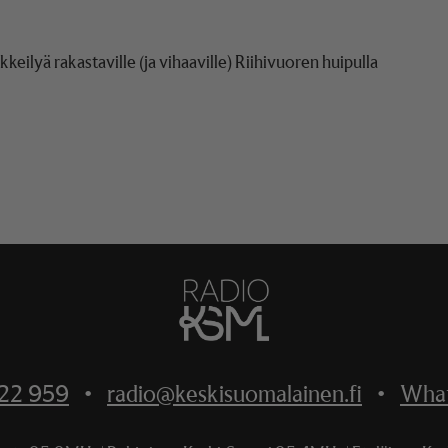
ilyä rakastaville (ja vihaaville) Riihivuoren huipulla
522 959
•
radio@keskisuomalainen.fi
•
Wha