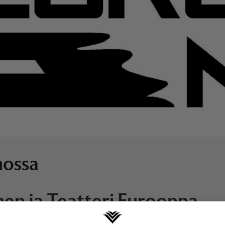
mossa
en ja Teatteri Eurooppa
mukaan kilpailuun, jossa