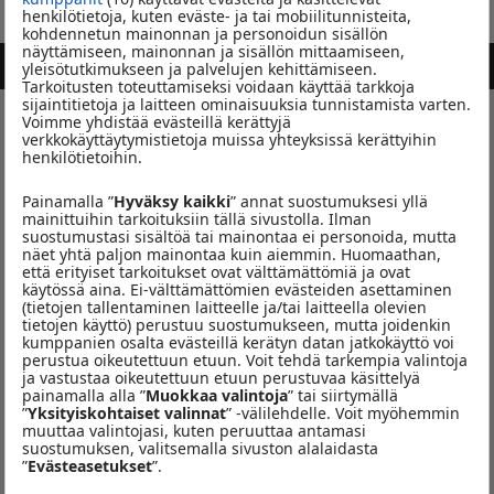
henkilötietoja, kuten eväste- ja tai mobiilitunnisteita,
kohdennetun mainonnan ja personoidun sisällön
näyttämiseen, mainonnan ja sisällön mittaamiseen,
NOPSAJALKA
NIIN KUIN MÄ
yleisötutkimukseen ja palvelujen kehittämiseen.
Tarkoitusten toteuttamiseksi voidaan käyttää tarkkoja
sijaintitietoja ja laitteen ominaisuuksia tunnistamista varten.
Voimme yhdistää evästeillä kerättyjä
Hyvää joulua!
verkkokäyttäytymistietoja muissa yhteyksissä kerättyihin
henkilötietoihin.
Hyvää joulua!
Painamalla ”
Hyväksy kaikki
” annat suostumuksesi yllä
mainittuihin tarkoituksiin tällä sivustolla. Ilman
Seuraa meitä somessa
suostumustasi sisältöä tai mainontaa ei personoida, mutta
näet yhtä paljon mainontaa kuin aiemmin. Huomaathan,
että erityiset tarkoitukset ovat välttämättömiä ja ovat
käytössä aina. Ei-välttämättömien evästeiden asettaminen
(tietojen tallentaminen laitteelle ja/tai laitteella olevien
tietojen käyttö) perustuu suostumukseen, mutta joidenkin
kumppanien osalta evästeillä kerätyn datan jatkokäyttö voi
KILPAILUT
perustua oikeutettuun etuun. Voit tehdä tarkempia valintoja
ja vastustaa oikeutettuun etuun perustuvaa käsittelyä
painamalla alla ”
Muokkaa valintoja
” tai siirtymällä
”
Yksityiskohtaiset valinnat
” -välilehdelle. Voit myöhemmin
muuttaa valintojasi, kuten peruuttaa antamasi
Suu suutelukuntoon
suostumuksen, valitsemalla sivuston alalaidasta
”
Evästeasetukset
”.