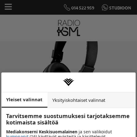
014 522 959
STUDIOON
Yleiset valinnat
Yksityiskohtaiset valinnat
Tarvitsemme suostumuksesi tarjotaksemme
Studiossa nyt
kotimaista sisältöä
UUSIMMAT HITIT JA TAKAVUOSIEN
Mediakonserni Keskisuomalainen
ja sen valikoidut
UNOHTUMATTOMAT KLASSIKOT
kumppanit
(16) käyttävät evästeitä ja käsittelevät