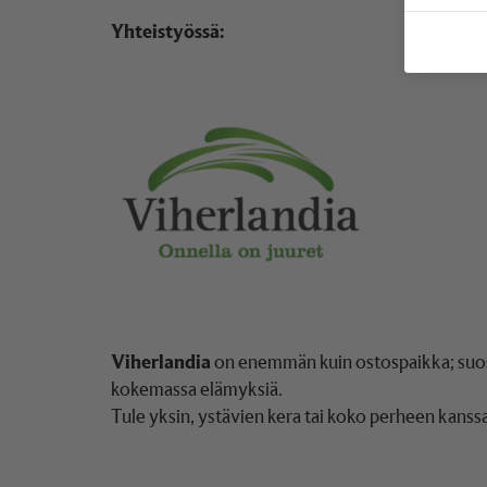
Yhteistyössä:
Viherlandia
on enemmän kuin ostospaikka; suos
kokemassa elämyksiä.
Tule yksin, ystävien kera tai koko perheen kanssa