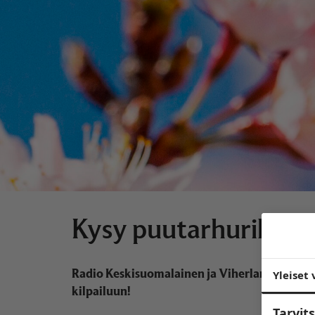
Kysy puutarhurilta – o
Radio Keskisuomalainen ja Viherlandia Oy k
Yleiset 
kilpailuun!
Tarvi