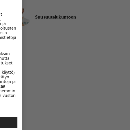
ät
Suu suutelukuntoon
,
 ja
koitusten
ksia
istietoja
uksiin
mutta
itukset
 käyttö)
rätyn
intoja ja
aa
yöhemmin
sivuston