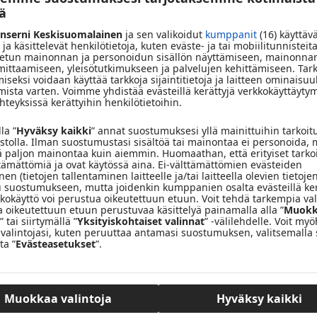
istutuksista tai puutarhan suunnittelusta? Nyt kannattaa kysyä
öä
nserni Keskisuomalainen
ja sen valikoidut
kumppanit
(16) käyttäv
 ja käsittelevät henkilötietoja, kuten eväste- ja tai mobiilitunnisteita
tun mainonnan ja personoidun sisällön näyttämiseen, mainonnan
 mittaamiseen, yleisötutkimukseen ja palvelujen kehittämiseen. Tar
iseksi voidaan käyttää tarkkoja sijaintitietoja ja laitteen ominaisuu
tarhuri
Kati Kivelälle
tämän sivun kautta. Kati vastaa
mista varten. Voimme yhdistää evästeillä kerättyjä verkkokäyttäytym
teyksissä kerättyihin henkilötietoihin.
n lähetyksissä toukokuun aikana.
la ”
Hyväksy kaikki
” annat suostumuksesi yllä mainittuihin tarkoit
ä radiossa, vaan toimitus valitsee lähetyksiin sopivimmat
vustolla. Ilman suostumustasi sisältöä tai mainontaa ei personoida, 
ä paljon mainontaa kuin aiemmin. Huomaathan, että erityiset tarko
ttämättömiä ja ovat käytössä aina. Ei-välttämättömien evästeiden
en (tietojen tallentaminen laitteelle ja/tai laitteella olevien tietojen
 suostumukseen, mutta joidenkin kumppanien osalta evästeillä ke
tkokäyttö voi perustua oikeutettuun etuun. Voit tehdä tarkempia val
a oikeutettuun etuun perustuvaa käsittelyä painamalla alla ”
Muokk
” tai siirtymällä ”
Yksityiskohtaiset valinnat
” -välilehdelle. Voit m
otaan 50 € lahjakortti Viherlandiaan.
valintojasi, kuten peruuttaa antamasi suostumuksen, valitsemalla 
ta ”
Evästeasetukset
”.
 nyt on loistava tilaisuus saada asiantuntijan vinkkejä ja ideoita
Muokkaa valintoja
Hyväksy kaikki