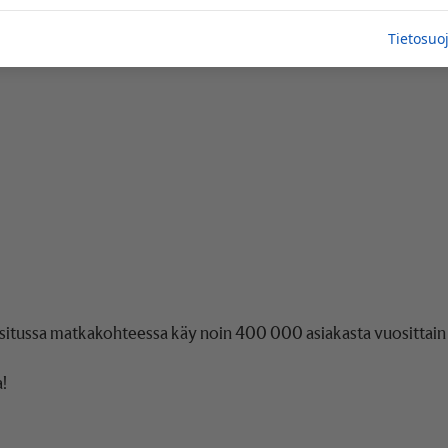
Tietosuo
itussa matkakohteessa käy noin 400 000 asiakasta vuosittain
!