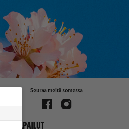
Seuraa meitä somessa
KILPAILUT