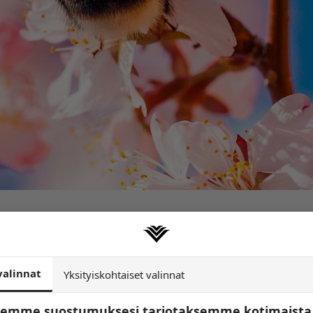
sallistu ja voita!
utsuvat sinut mukaan inspiroivaan puutarhateemaiseen
valinnat
Yksityiskohtaiset valinnat
tsemme suostumuksesi tarjotaksemme kotimaista